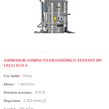
ASPIRADOR COMPACTO ERGONÓMICO TENNANT IPC
LP1/12 ECO A
Polvo.
Uso fiable:
1 eléctrico.
Motor:
870 W.
Potencia máxima:
2.420 mmH
O.
Depresión:
2
3
183 m
/h.
Caudal: