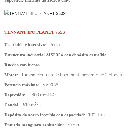
Superficie filtrante de 19.500 cm².
TENNANT IPC PLANET 755S
Polvo.
Uso fiable e intensivo:
Estructura industrial AISI 304 con depósito extraíble.
Ruedas con frenos.
Turbina eléctrica de bajo mantenimiento de 2 etapas.
Motor:
5.500 W.
Potencia máxima:
2.400 mmH
O.
Depresión:
2
3
510 m
/h.
Caudal:
100 litros.
Depósito de acero inoxible con capacidad:
70 mm.
Entrada manguera aspiración: