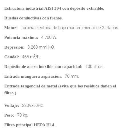
Estructura industrial AISI 304 con depósito extraíble.
Ruedas conductivas con frenos.
Turbina eléctrica de bajo mantenimiento de 2 etapas.
Motor:
4.700 W.
Potencia máxima:
3.260 mmH
O.
Depresión:
2
3
465 m
/h.
Caudal:
100 litros.
Depósito de acero inoxible con capacidad:
70 mm.
Entrada manguera aspiración:
Entrada tangencial de metal (evita que los residuos dañen el
filtro.)
220V.-50Hz.
Voltaje:
70 kg.
Peso:
Filtro principal HEPA H14.